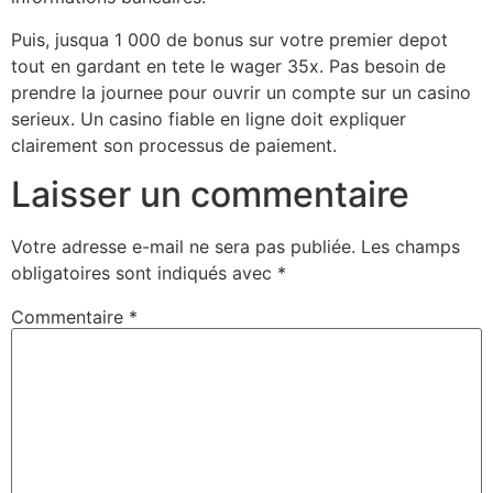
Puis, jusqua 1 000 de bonus sur votre premier depot
tout en gardant en tete le wager 35x. Pas besoin de
prendre la journee pour ouvrir un compte sur un casino
serieux. Un casino fiable en ligne doit expliquer
clairement son processus de paiement.
Laisser un commentaire
Votre adresse e-mail ne sera pas publiée.
Les champs
obligatoires sont indiqués avec
*
Commentaire
*