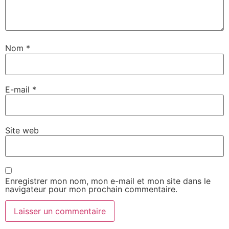
Nom
*
E-mail
*
Site web
Enregistrer mon nom, mon e-mail et mon site dans le
navigateur pour mon prochain commentaire.