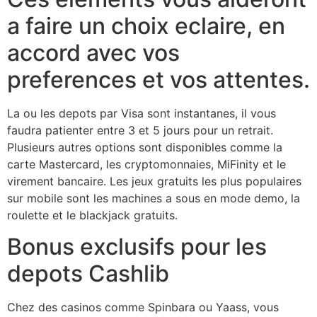
a faire un choix eclaire, en
accord avec vos
preferences et vos attentes.
La ou les depots par Visa sont instantanes, il vous
faudra patienter entre 3 et 5 jours pour un retrait.
Plusieurs autres options sont disponibles comme la
carte Mastercard, les cryptomonnaies, MiFinity et le
virement bancaire. Les jeux gratuits les plus populaires
sur mobile sont les machines a sous en mode demo, la
roulette et le blackjack gratuits.
Bonus exclusifs pour les
depots Cashlib
Chez des casinos comme Spinbara ou Yaass, vous