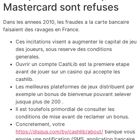
Mastercard sont refuses
Dans les annees 2010, les fraudes a la carte bancaire
faisaient des ravages en France.
Ces incitations visent a augmenter le capital de jeu
des joueurs, sous reserve des conditions
generales.
Ouvrir un compte CashLib est la premiere etape
avant de jouer sur un casino qui accepte les
cashlib.
Les meilleures plateformes de jeux distribuent par
exemple un bonus de bienvenue pouvant selever
jusqua plus de 200 .
Il est toutefois primordial de consulter les
conditions de mise avant de reclamer un bonus.
Concretement, votre
https://disqus.com/by/cashlib/about/
banque vous
envoie une notification (SMS, application bancaire