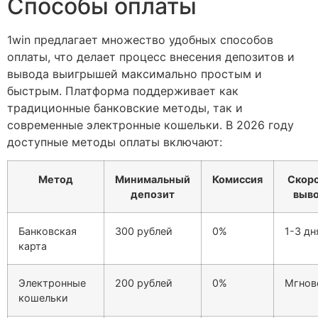
Способы оплаты
1win предлагает множество удобных способов
оплаты, что делает процесс внесения депозитов и
вывода выигрышей максимально простым и
быстрым. Платформа поддерживает как
традиционные банковские методы, так и
современные электронные кошельки. В 2026 году
доступные методы оплаты включают:
Метод
Минимальный
Комиссия
Скор
депозит
выв
Банковская
300 рублей
0%
1-3 дн
карта
Электронные
200 рублей
0%
Мгнов
кошельки