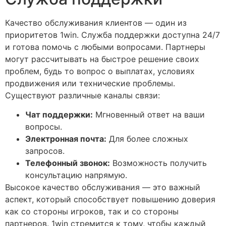
Качество обслуживания клиентов — один из
приоритетов 1win. Служба поддержки доступна 24/7
и готова помочь с любыми вопросами. Партнеры
могут рассчитывать на быстрое решение своих
проблем, будь то вопрос о выплатах, условиях
продвижения или технические проблемы.
Существуют различные каналы связи:
Чат поддержки:
Мгновенный ответ на ваши
вопросы.
Электронная почта:
Для более сложных
запросов.
Телефонный звонок:
Возможность получить
консультацию напрямую.
Высокое качество обслуживания — это важный
аспект, который способствует повышению доверия
как со стороны игроков, так и со стороны
партнеров. 1win стремится к тому, чтобы каждый