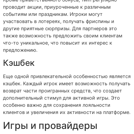
проводит акции, приуроченные к различным
событиям или праздникам. Игроки могут
участвовать в лотереях, получать фриспины и
другие приятные сюрпризы. Для партнеров это
также возможность предложить своим клиентам
что-то уникальное, что повысит их интерес к
предложению.
Кэшбек
Еще одной привлекательной особенностью является
кэшбек. Каждый игрок имеет возможность получать
возврат части проигранных средств, что создает
дополнительный стимул для активной игры. Это
особенно важно для сохранения лояльности
клиентов и увеличения их активности на платформе.
Игры и провайдеры