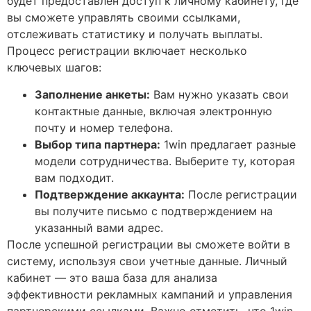
будет предоставлен доступ к личному кабинету, где
вы сможете управлять своими ссылками,
отслеживать статистику и получать выплаты.
Процесс регистрации включает несколько
ключевых шагов:
Заполнение анкеты:
Вам нужно указать свои
контактные данные, включая электронную
почту и номер телефона.
Выбор типа партнера:
1win предлагает разные
модели сотрудничества. Выберите ту, которая
вам подходит.
Подтверждение аккаунта:
После регистрации
вы получите письмо с подтверждением на
указанный вами адрес.
После успешной регистрации вы сможете войти в
систему, используя свои учетные данные. Личный
кабинет — это ваша база для анализа
эффективности рекламных кампаний и управления
партнерскими ссылками. Важно отметить, что 1win