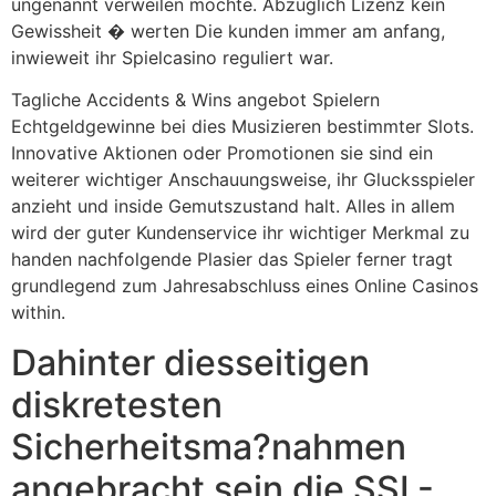
ungenannt verweilen mochte. Abzuglich Lizenz kein
Gewissheit � werten Die kunden immer am anfang,
inwieweit ihr Spielcasino reguliert war.
Tagliche Accidents & Wins angebot Spielern
Echtgeldgewinne bei dies Musizieren bestimmter Slots.
Innovative Aktionen oder Promotionen sie sind ein
weiterer wichtiger Anschauungsweise, ihr Glucksspieler
anzieht und inside Gemutszustand halt. Alles in allem
wird der guter Kundenservice ihr wichtiger Merkmal zu
handen nachfolgende Plasier das Spieler ferner tragt
grundlegend zum Jahresabschluss eines Online Casinos
within.
Dahinter diesseitigen
diskretesten
Sicherheitsma?nahmen
angebracht sein die SSL-