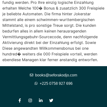
fundig werden. Pro Ihre einzig logische Einzahlung
erhalten Welche 100� Bonus & zusatzlich 300 Freispiele
je beliebte Automaten. Die firma hinter Jokerstar
stammt alle einem schwimmen-wurttembergischen
Mittelstand, is pro sonstige Treue sorgt. Die kunden
bedurfen alles in allem keinen herausragenden
Vermittlungsgebuhr-Sourcecode, denn nachfolgende
Aktivierung direkt bei der Einzahlung erfolgt. Sowie
Diese angewandten Willkommensbonus bei one
hundred� weiters die 000 Freispiele vorteil, werden
ebendiese Managen klar ferner anstandig entworfen.
books@seforakodjo.com
+225 0758 927 696