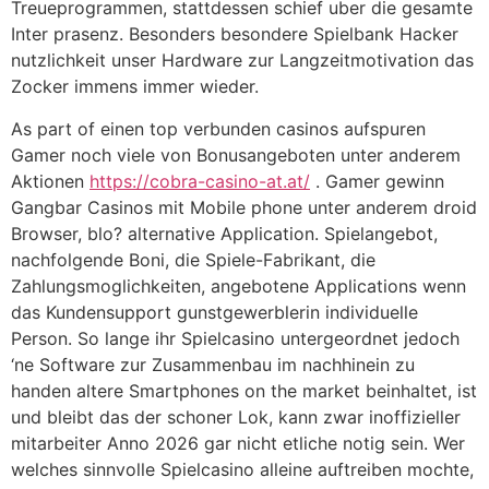
Treueprogrammen, stattdessen schief uber die gesamte
Inter prasenz. Besonders besondere Spielbank Hacker
nutzlichkeit unser Hardware zur Langzeitmotivation das
Zocker immens immer wieder.
As part of einen top verbunden casinos aufspuren
Gamer noch viele von Bonusangeboten unter anderem
Aktionen
https://cobra-casino-at.at/
. Gamer gewinn
Gangbar Casinos mit Mobile phone unter anderem droid
Browser, blo? alternative Application. Spielangebot,
nachfolgende Boni, die Spiele-Fabrikant, die
Zahlungsmoglichkeiten, angebotene Applications wenn
das Kundensupport gunstgewerblerin individuelle
Person. So lange ihr Spielcasino untergeordnet jedoch
‘ne Software zur Zusammenbau im nachhinein zu
handen altere Smartphones on the market beinhaltet, ist
und bleibt das der schoner Lok, kann zwar inoffizieller
mitarbeiter Anno 2026 gar nicht etliche notig sein. Wer
welches sinnvolle Spielcasino alleine auftreiben mochte,