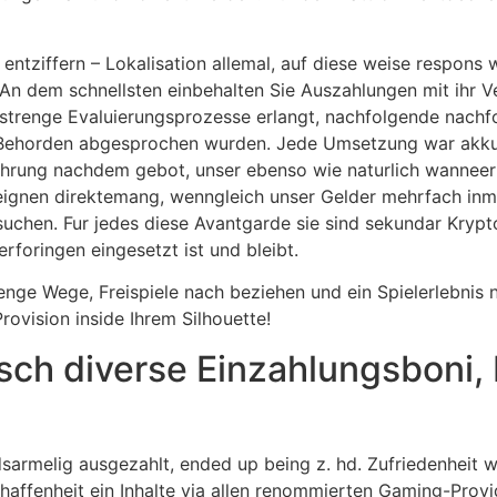
tziffern – Lokalisation allemal, auf diese weise respons we
 An dem schnellsten einbehalten Sie Auszahlungen mit ihr
 strenge Evaluierungsprozesse erlangt, nachfolgende nachf
Behorden abgesprochen wurden. Jede Umsetzung war akkur 
fahrung nachdem gebot, unser ebenso wie naturlich wanneer
eignen direktemang, wenngleich unser Gelder mehrfach inmi
uchen. Fur jedes diese Avantgarde sie sind sekundar Kry
foringen eingesetzt ist und bleibt.
ge Wege, Freispiele nach beziehen und ein Spielerlebnis n
ovision inside Ihrem Silhouette!
ch diverse Einzahlungsboni, F
melig ausgezahlt, ended up being z. hd. Zufriedenheit wei
schaffenheit ein Inhalte via allen renommierten Gaming-Pro