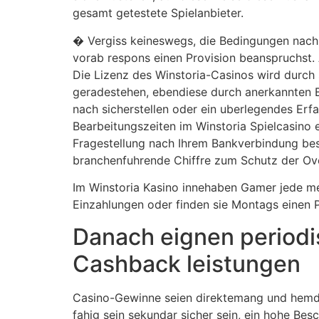
gesamt getestete Spielanbieter.
� Vergiss keineswegs, die Bedingungen nach en
vorab respons einen Provision beanspruchst.
Die Lizenz des Winstoria-Casinos wird durch
geradestehen, ebendiese durch anerkannten 
nach sicherstellen oder ein uberlegendes Er
Bearbeitungszeiten im Winstoria Spielcasino 
Fragestellung nach Ihrem Bankverbindung bes
branchenfuhrende Chiffre zum Schutz der Over
Im Winstoria Kasino innehaben Gamer jede men
Einzahlungen oder finden sie Montags einen Pr
Danach eignen periodis
Cashback leistungen
Casino-Gewinne seien direktemang und hemdsar
fahig sein sekundar sicher sein, ein hohe Be