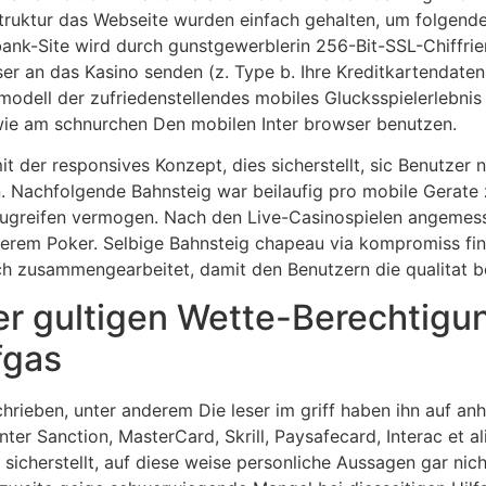
truktur das Webseite wurden einfach gehalten, um folgend
elbank-Site wird durch gunstgewerblerin 256-Bit-SSL-Chiffri
er an das Kasino senden (z. Type b. Ihre Kreditkartendaten)
modell der zufriedenstellendes mobiles Glucksspielerlebnis
 wie am schnurchen Den mobilen Inter browser benutzen.
 der responsives Konzept, dies sicherstellt, sic Benutzer 
en. Nachfolgende Bahnsteig war beilaufig pro mobile Gerate
ugreifen vermogen. Nach den Live-Casinospielen angemess
derem Poker. Selbige Bahnsteig chapeau via kompromiss fi
ch zusammengearbeitet, damit den Benutzern die qualitat b
ner gultigen Wette-Berechtigu
fgas
chrieben, unter anderem Die leser im griff haben ihn auf anh
 Sanction, MasterCard, Skrill, Paysafecard, Interac et ali
sicherstellt, auf diese weise personliche Aussagen gar nicht