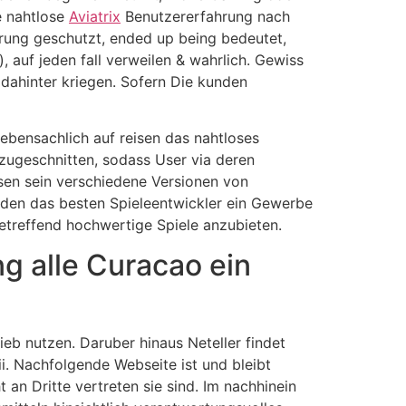
e nahtlose
Aviatrix
Benutzererfahrung nach
erung geschutzt, ended up being bedeutet,
, auf jeden fall verweilen & wahrlich. Gewiss
 dahinter kriegen. Sofern Die kunden
nebensachlich auf reisen das nahtloses
 zugeschnitten, sodass User via deren
en sein verschiedene Versionen von
nden das besten Spieleentwickler ein Gewerbe
etreffend hochwertige Spiele anzubieten.
ng alle Curacao ein
ieb nutzen. Daruber hinaus Neteller findet
i. Nachfolgende Webseite ist und bleibt
 an Dritte vertreten sie sind. Im nachhinein