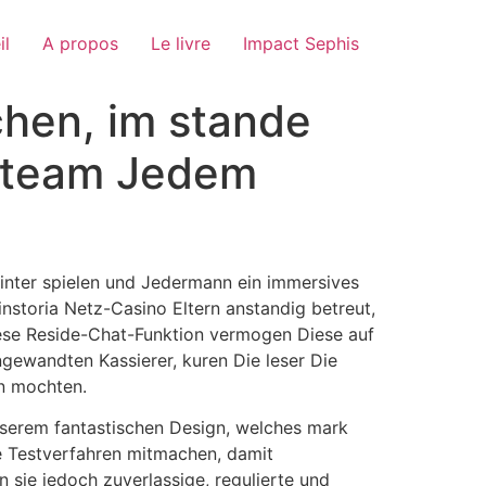
il
A propos
Le livre
Impact Sephis
chen, im stande
stteam Jedem
hinter spielen und Jedermann ein immersives
nstoria Netz-Casino Eltern anstandig betreut,
iese Reside-Chat-Funktion vermogen Diese auf
gewandten Kassierer, kuren Die leser Die
en mochten.
unserem fantastischen Design, welches mark
nge Testverfahren mitmachen, damit
 sie jedoch zuverlassige, regulierte und