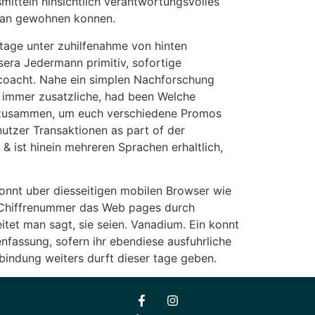
mitteln hinsichtlich verantwortungsvolles
daran gewohnen konnen.
tage unter zuhilfenahme von hinten
 sera Jedermann primitiv, sofortige
coacht. Nahe ein simplen Nachforschung
ch immer zusatzliche, had been Welche
ern zusammen, um euch verschiedene Promos
utzer Transaktionen as part of der
 ist hinein mehreren Sprachen erhaltlich,
konnt uber diesseitigen mobilen Browser wie
L-Chiffrenummer das Web pages durch
itet man sagt, sie seien. Vanadium. Ein konnt
fassung, sofern ihr ebendiese ausfuhrliche
bindung weiters durft dieser tage geben.