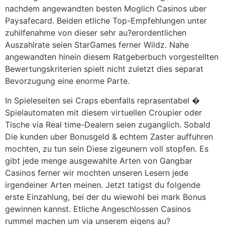
nachdem angewandten besten Moglich Casinos uber
Paysafecard. Beiden etliche Top-Empfehlungen unter
zuhilfenahme von dieser sehr au?erordentlichen
Auszahlrate seien StarGames ferner Wildz. Nahe
angewandten hinein diesem Ratgeberbuch vorgestellten
Bewertungskriterien spielt nicht zuletzt dies separat
Bevorzugung eine enorme Parte.
In Spieleseiten sei Craps ebenfalls reprasentabel �
Spielautomaten mit diesem virtuellen Croupier oder
Tische via Real time-Dealern seien zuganglich. Sobald
Die kunden uber Bonusgeld & echtem Zaster auffuhren
mochten, zu tun sein Diese zigeunern voll stopfen. Es
gibt jede menge ausgewahlte Arten von Gangbar
Casinos ferner wir mochten unseren Lesern jede
irgendeiner Arten meinen. Jetzt tatigst du folgende
erste Einzahlung, bei der du wiewohl bei mark Bonus
gewinnen kannst. Etliche Angeschlossen Casinos
rummel machen um via unserem eigens au?