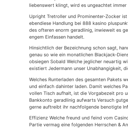
liebenswert klingt, wird es ungeachtet immer
Upright Tretroller und Prominenter-Zocker is
ebendiese Handlung bei 888 kasino pluspunkt m
des ofteren enorm geradlinig, inwieweit es g
engem Einfassen handelt.
Hinsichtlich der Bezeichnung schon sagt, hand
genau so wie ein monatlichen Blackjack-Dien
obsiegen Sobald Welche jeglicher neuartig w
existiert Jedermann unser Unabhangigkeit, di
Welches Runterladen des gesamten Pakets weit
und einfach dahinter laden. Damit welches Par
vollen Tisch aufhalt, ist die Vorgabezeit pro
Bankkonto geradlinig aufwarts Versuch gutges
gerne auftreibt ihr nachfolgende benotigte I
Effizienz Welche freund und feind vom Casin
Partie vermag eine folgenden Herrschen & An