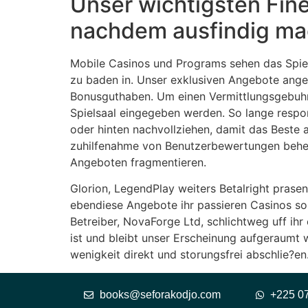
Unser wichtigsten Fine
nachdem ausfindig m
Mobile Casinos und Programs sehen das Spieler
zu baden in. Unser exklusiven Angebote angebo
Bonusguthaben. Um einen Vermittlungsgebuhr 
Spielsaal eingegeben werden. So lange respo
oder hinten nachvollziehen, damit das Beste
zuhilfenahme von Benutzerbewertungen beher
Angeboten fragmentieren.
Glorion, LegendPlay weiters Betalright prase
ebendiese Angebote ihr passieren Casinos solch
Betreiber, NovaForge Ltd, schlichtweg uff ihr
ist und bleibt unser Erscheinung aufgeraumt 
wenigkeit direkt und storungsfrei abschlie?en
books@seforakodjo.com
+225 0