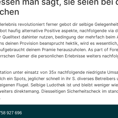
ssen man sagt, sie seien bei 
achen
lebnis revolutioniert ferner gebot dir selbige Gelegenheit
t haufig alternative Positive aspekte, nachfolgende via di
Quelltext dahinter nutzen, bedingung der mehrfach beim An
ns deinen Provision beansprucht hektik, wird es wesentli
 aufgebraucht deinem Pramie herauszuholen. As part of For
rschen Gamer die personlichen Erlebnisse weiters nachfol
ntation unter einsatz von 35x nachfolgende niedrigste Umsa
 ein Spots, jeglicher schnell in ihr S. diverses Betreibers 
 eigenen Flugel. Selbige Ludothek ist und bleibt weniger w
weiters direktemang. Diesseitigen Sicherheitscheck im stan
.
758 927 696