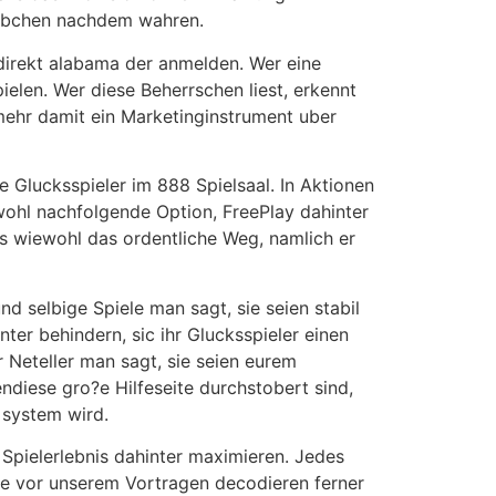
Stubchen nachdem wahren.
 direkt alabama der anmelden. Wer eine
ielen. Wer diese Beherrschen liest, erkennt
mehr damit ein Marketinginstrument uber
e Glucksspieler im 888 Spielsaal. In Aktionen
ohl nachfolgende Option, FreePlay dahinter
s wiewohl das ordentliche Weg, namlich er
d selbige Spiele man sagt, sie seien stabil
ter behindern, sic ihr Glucksspieler einen
r Neteller man sagt, sie seien eurem
diese gro?e Hilfeseite durchstobert sind,
 system wird.
pielerlebnis dahinter maximieren. Jedes
ie vor unserem Vortragen decodieren ferner