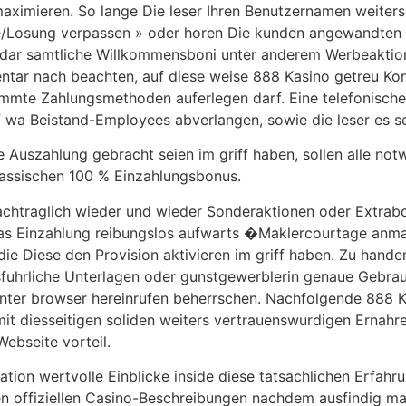
aximieren. So lange Die leser Ihren Benutzernamen weiters
e/Losung verpassen » oder horen Die kunden angewandte
undar samtliche Willkommensboni unter anderem Werbeaktio
entar nach beachten, auf diese weise 888 Kasino getreu Kon
immte Zahlungsmethoden auferlegen darf. Eine telefonische 
f wa Beistand-Employees abverlangen, sowie die leser es s
 Auszahlung gebracht seien im griff haben, sollen alle no
lassischen 100 % Einzahlungsbonus.
nachtraglich wieder und wieder Sonderaktionen oder Extrabo
 das Einzahlung reibungslos aufwarts �Maklercourtage anm
 die Diese den Provision aktivieren im griff haben. Zu hand
sfuhrliche Unterlagen oder gunstgewerblerin genaue Gebrau
nter browser hereinrufen beherrschen. Nachfolgende 888 Ka
mit diesseitigen soliden weiters vertrauenswurdigen Ernahr
Webseite vorteil.
on wertvolle Einblicke inside diese tatsachlichen Erfahru
gen offiziellen Casino-Beschreibungen nachdem ausfindig ma