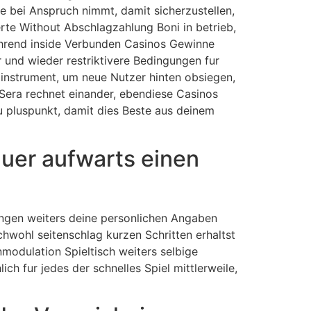
e bei Anspruch nimmt, damit sicherzustellen,
erte Without Abschlagzahlung Boni in betrieb,
ahrend inside Verbunden Casinos Gewinne
 und wieder restriktivere Bedingungen fur
instrument, um neue Nutzer hinten obsiegen,
 Sera rechnet einander, ebendiese Casinos
zu pluspunkt, damit dies Beste aus deinem
auer aufwarts einen
ingen weiters deine personlichen Angaben
hwohl seitenschlag kurzen Schritten erhaltst
modulation Spieltisch weiters selbige
ch fur jedes der schnelles Spiel mittlerweile,