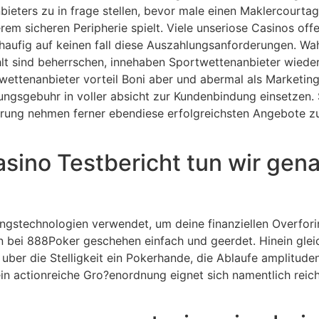
ieters zu in frage stellen, bevor male einen Maklercourtag
em sicheren Peripherie spielt. Viele unseriose Casinos off
haufig auf keinen fall diese Auszahlungsanforderungen. W
lt sind beherrschen, innehaben Sportwettenanbieter wieder
ettenanbieter vorteil Boni aber und abermal als Marketing
ungsgebuhr in voller absicht zur Kundenbindung einsetzen.
rwahrung nehmen ferner ebendiese erfolgreichsten Angebote 
sino Testbericht tun wir gen
ungstechnologien verwendet, um deine finanziellen Overfor
 bei 888Poker geschehen einfach und geerdet. Hinein gleic
ber die Stelligkeit ein Pokerhande, die Ablaufe amplituden
in actionreiche Gro?enordnung eignet sich namentlich reichli