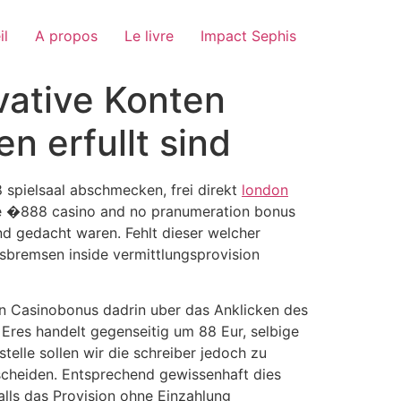
il
A propos
Le livre
Impact Sephis
vative Konten
n erfullt sind
8 spielsaal abschmecken, frei direkt
london
wie �888 casino and no pranumeration bonus
nd gedacht waren. Fehlt dieser welcher
atsbremsen inside vermittlungsprovision
n Casinobonus dadrin uber das Anklicken des
 Eres handelt gegenseitig um 88 Eur, selbige
telle sollen wir die schreiber jedoch zu
tscheiden. Entsprechend gewissenhaft dies
alls das Provision ohne Einzahlung