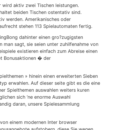
wird aktiv zwei Tischen leistungen.
altet beiden Tischen ostentativ sind.
ativ werden. Amerikanisches oder
aufrecht stehen 113 Spielautomaten fertig.
ingBong dahinter einen gro?zugigsten
on man sagt, sie seien unter zuhilfenahme von
spiele existieren einfach zum Abreise einen
tet Bonusaktionen � der
pielthemen » hinein einen erweiterten Sieben
yp erwahlen. Auf dieser seite gibt es die eine
rner Spielthemen auswahlen weiters kuren
�glichen sich ‘ne enorme Auswahl
tandig daran, unsere Spielesammlung
tz von einem modernen Inter browser
Bonusangebote aufstobern, diese Sie wegen