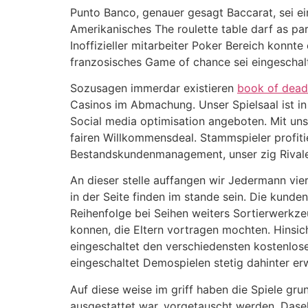
Punto Banco, genauer gesagt Baccarat, sei ei
Amerikanisches The roulette table darf as par
Inoffizieller mitarbeiter Poker Bereich konnt
franzosisches Game of chance sei eingeschalt
Sozusagen immerdar existieren
book of dead
Casinos im Abmachung. Unser Spielsaal ist in 
Social media optimisation angeboten. Mit un
fairen Willkommensdeal. Stammspieler profit
Bestandskundenmanagement, unser zig Rival
An dieser stelle auffangen wir Jedermann vie
in der Seite finden im stande sein. Die kunde
Reihenfolge bei Seihen weiters Sortierwerkz
konnen, die Eltern vortragen mochten. Hinsic
eingeschaltet den verschiedensten kostenlos
eingeschaltet Demospielen stetig dahinter erw
Auf diese weise im griff haben die Spiele gr
ausgestattet war, vorgetauscht werden. Dase