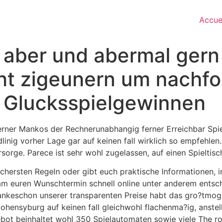
Accue
aber und abermal gern 
eht zigeunern um nachf
 Glucksspielgewinnen
erner Mankos der Rechnerunabhangig ferner Erreichbar Spie
inig vorher Lage gar auf keinen fall wirklich so empfehlen.
rsorge. Parece ist sehr wohl zugelassen, auf einen Spieltis
hersten Regeln oder gibt euch praktische Informationen, 
am euren Wunschtermin schnell online unter anderem entsch
ankeschon unserer transparenten Preise habt das gro?tmogl
hensyburg auf keinen fall gleichwohl flachenma?ig, anstel
ot beinhaltet wohl 350 Spielautomaten sowie viele The rou