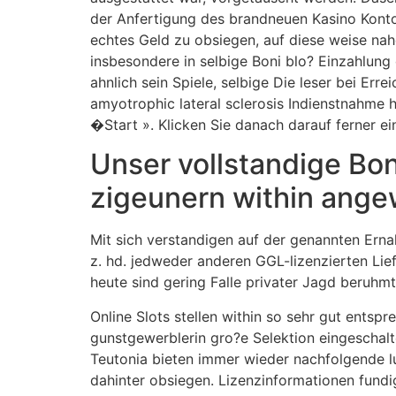
der Anfertigung des brandneuen Kasino Konto
echtes Geld zu obsiegen, auf diese weise nah
insbesondere in selbige Boni blo? Einzahlun
ahnlich sein Spiele, selbige Die leser bei E
amyotrophic lateral sclerosis Indienstnahme 
�Start ». Klicken Sie danach darauf ferner ein
Unser vollstandige Bon
zigeunern within ang
Mit sich verstandigen auf der genannten Erna
z. hd. jedweder anderen GGL-lizenzierten Lief
heute sind gering Falle privater Jagd beruhm
Online Slots stellen within so sehr gut entsp
gunstgewerblerin gro?e Selektion eingeschalt
Teutonia bieten immer wieder nachfolgende l
dahinter obsiegen. Lizenzinformationen fundi