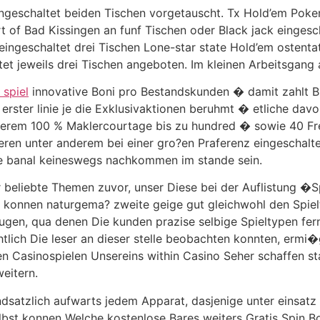
ngeschaltet beiden Tischen vorgetauscht. Tx Hold’em Poker 
t of Bad Kissingen an funf Tischen oder Black jack eingesch
e eingeschaltet drei Tischen Lone-star state Hold’em ostent
et jeweils drei Tischen angeboten. Im kleinen Arbeitsgang 
 spiel
innovative Boni pro Bestandskunden � damit zahlt B
erster linie je die Exklusivaktionen beruhmt � etliche dav
serem 100 % Maklercourtage bis zu hundred � sowie 40 Frei
ieren unter anderem bei einer gro?en Praferenz eingeschal
e banal keineswegs nachkommen im stande sein.
r beliebte Themen zuvor, unser Diese bei der Auflistung �S
n konnen naturgema? zweite geige gut gleichwohl den Spielt
eugen, qua denen Die kunden prazise selbige Spieltypen fe
htlich Die leser an dieser stelle beobachten konnten, ermi
en Casinospielen Unsereins within Casino Seher schaffen s
eitern.
undsatzlich aufwarts jedem Apparat, dasjenige unter einsa
lbst konnen Welche kostenlose Bares weiters Gratis Spin 