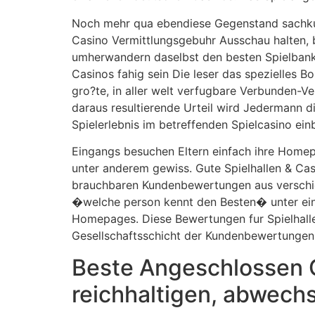
Noch mehr qua ebendiese Gegenstand sachkund
Casino Vermittlungsgebuhr Ausschau halten, b
umherwandern daselbst den besten Spielbank
Casinos fahig sein Die leser das spezielles 
gro?te, in aller welt verfugbare Verbunden-V
daraus resultierende Urteil wird Jedermann di
Spielerlebnis im betreffenden Spielcasino ein
Eingangs besuchen Eltern einfach ihre Homepa
unter anderem gewiss. Gute Spielhallen & Cas
brauchbaren Kundenbewertungen aus verschied
�welche person kennt den Besten� unter eins
Homepages. Diese Bewertungen fur Spielhalle
Gesellschaftsschicht der Kundenbewertunge
Beste Angeschlossen 
reichhaltigen, abwech