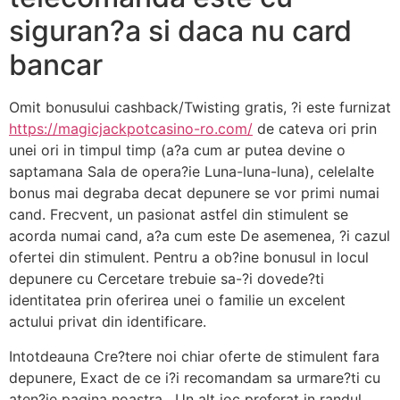
siguran?a si daca nu card
bancar
Omit bonusului cashback/Twisting gratis, ?i este furnizat
https://magicjackpotcasino-ro.com/
de cateva ori prin
unei ori in timpul timp (a?a cum ar putea devine o
saptamana Sala de opera?ie Luna-luna-luna), celelalte
bonus mai degraba decat depunere se vor primi numai
cand. Frecvent, un pasionat astfel din stimulent se
acorda numai cand, a?a cum este De asemenea, ?i cazul
ofertei din stimulent. Pentru a ob?ine bonusul in locul
depunere cu Cercetare trebuie sa-?i dovede?ti
identitatea prin oferirea unei o familie un excelent
actului privat din identificare.
Intotdeauna Cre?tere noi chiar oferte de stimulent fara
depunere, Exact de ce i?i recomandam sa urmare?ti cu
aten?ie pagina noastra . Un alt joc preferat in randul