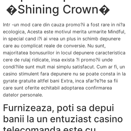
�Shining Crown�
Intr -un mod care din cauza promo?ii a fost rare in ni?a
ecologica, Acesta este motivul merita urmarite Mindful,
in special cand i?i ai vrea un plus in schimb depunere
care au complicat reale de conversie. Nu sunt,
majoritatea bonusurilor in locul depunere caracteristica
cere de rulaj ridicate, insa exista ?i promo?ii unde
condi?iile sunt mult mai simplu satisfacut. Cum ar fi, un
casino stimulent fara depunere nu se poate consta in la
gyrate gratuite altfel bani Extra, inca sfar?e?te sa fii
care sunt oferite echitabil adoptarea confirmarea
datelor personale.
Furnizeaza, poti sa depui
banii la un entuziast casino
telecomanda este cu