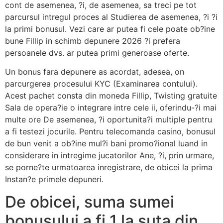
cont de asemenea, ?i, de asemenea, sa treci pe tot
parcursul intregul proces al Studierea de asemenea, ?i ?i
la primi bonusul. Vezi care ar putea fi cele poate ob?ine
bune Fillip in schimb depunere 2026 ?i prefera
persoanele dvs. ar putea primi generoase oferte.
Un bonus fara depunere as acordat, adesea, on
parcurgerea procesului KYC (Examinarea contului).
Acest pachet consta din moneda Fillip, Twisting gratuite
Sala de opera?ie o integrare intre cele ii, oferindu-?i mai
multe ore De asemenea, ?i oportunita?i multiple pentru
a fi testezi jocurile. Pentru telecomanda casino, bonusul
de bun venit a ob?ine mul?i bani promo?ional luand in
considerare in intregime jucatorilor Ane, ?i, prin urmare,
se porne?te urmatoarea inregistrare, de obicei la prima
Instan?e primele depuneri.
De obicei, suma sumei
bonusului a fi 1 la suta din