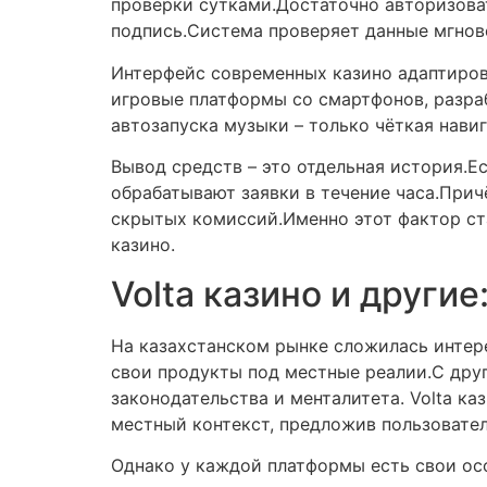
проверки сутками.Достаточно авторизоват
подпись.Система проверяет данные мгнов
Интерфейс современных казино адаптирова
игровые платформы со смартфонов, разра
автозапуска музыки – только чёткая навиг
Вывод средств – это отдельная история.Е
обрабатывают заявки в течение часа.Прич
скрытых комиссий.Именно этот фактор ст
казино.
Volta казино и другие
На казахстанском рынке сложилась интер
свои продукты под местные реалии.С друг
законодательства и менталитета. Volta ка
местный контекст, предложив пользовател
Однако у каждой платформы есть свои осо