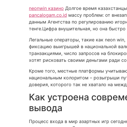
neonwin казино
Долгое время казахстанцы
pancalogam.co.id
массу проблем: от внезап
данным Агентства по регулированию игорн
тенге.Цифра внушительная, но она быстро
Легальные операторы, такие как neon win,
фиксацию выигрышей в национальной валю
транзакциями, число запросов на блокир
хотят рисковать своими деньгами ради с
Кроме того, местные платформы учитываю
национальным колоритом – розыгрыши пут
доверия, которого так не хватало на меж
Как устроена соврем
вывода
Процесс входа в мир азартных игр сегодн