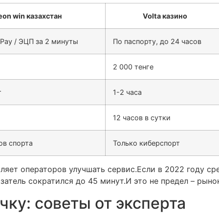
eon win казахстан
Volta казино
 Pay / ЭЦП за 2 минуты
По паспорту, до 24 часов
2 000 тенге
т
1-2 часа
12 часов в сутки
ов спорта
Только киберспорт
вляет операторов улучшать сервис.Если в 2022 году с
казатель сократился до 45 минут.И это не предел – рын
чку: советы от эксперта