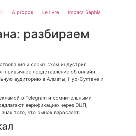
il
A propos
Le livre
Impact Sephis
ана: разбираем
ествования и серых схем индустрия
ют привычное представление об онлайн-
льную
аудиторию в Алматы, Нур-Султане и
екламой в Telegram и сомнительными
редлагают верификацию через ЭЦП,
знак того, что рынок взрослеет.
кал